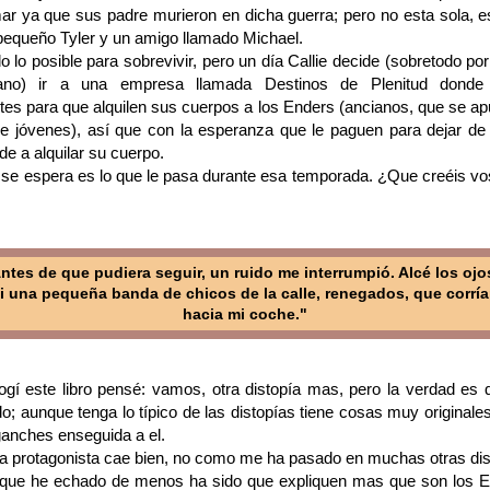
mar ya que sus padre murieron en dicha guerra; pero no esta sola, e
equeño Tyler y un amigo llamado Michael.
 lo posible para sobrevivir, pero un día Callie decide (sobretodo por
no) ir a una empresa llamada Destinos de Plenitud donde 
tes para que alquilen sus cuerpos a los Enders (ancianos, que se ap
se jóvenes), así que con la esperanza que le paguen para dejar de v
de a alquilar su cuerpo.
 se espera es lo que le pasa durante esa temporada. ¿Que creéis vo
ntes de que pudiera seguir, un ruido me interrumpió. Alcé los ojo
i una pequeña banda de chicos de la calle, renegados, que corrí
hacia mi coche."
gí este libro pensé: vamos, otra distopía mas, pero la verdad es
o; aunque tenga lo típico de las distopías tiene cosas muy original
ganches enseguida a el.
a protagonista cae bien, no como me ha pasado en muchas otras dis
 que he echado de menos ha sido que expliquen mas que son los E