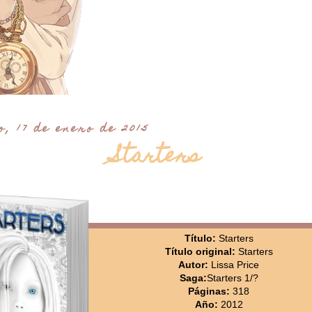
, 17 de enero de 2015
Starters
Título:
Starters
Título original:
Starters
Autor:
Lissa Price
Saga:
Starters 1/?
Páginas:
318
Año:
2012