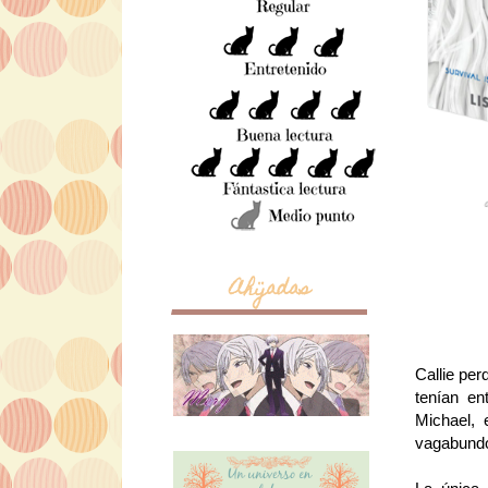
Ahijadas
Callie per
tenían en
Michael, 
vagabundo