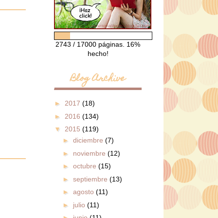
2743 / 17000 páginas. 16%
hecho!
Blog Archive
►
2017
(18)
►
2016
(134)
▼
2015
(119)
►
diciembre
(7)
►
noviembre
(12)
►
octubre
(15)
►
septiembre
(13)
►
agosto
(11)
►
julio
(11)
►
junio
(11)