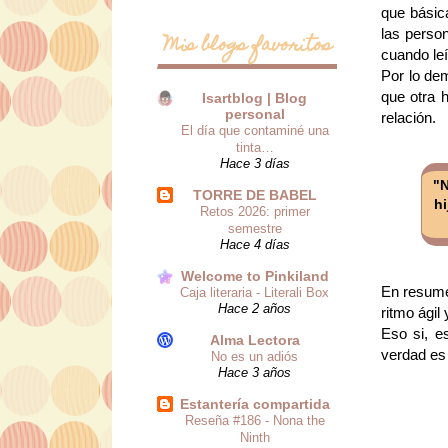
que básic
las perso
Mis blogs favoritos
cuando le
Por lo de
que otra h
Isartblog | Blog
personal
relación.
El día que contaminé una
tinta…
Hace 3 días
"N
TORRE DE BABEL
hi
Retos 2026: primer
semestre
Hace 4 días
Welcome to Pinkiland
En resume
Caja literaria - Literali Box
Hace 2 años
ritmo ágil
Eso si, e
Alma Lectora
verdad es
No es un adiós
Hace 3 años
Estantería compartida
Reseña #186 - Nona the
Ninth