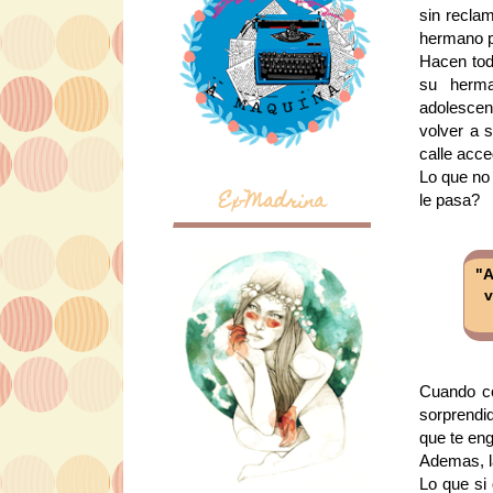
sin recla
hermano p
Hacen todo
su herma
adolescen
volver a 
calle acce
Lo que no
Ex-Madrina
le pasa?
"A
v
Cuando co
sorprendid
que te en
Ademas, l
Lo que si