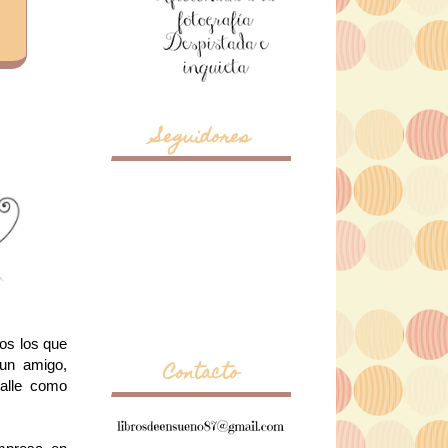
Seguidores
dos los que
 un amigo,
Contacto
calle como