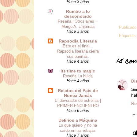
Hace 3 años
Rumbo a lo
desconocido
Reseña | Otros aires ~
Margo A. Linjamaa
Publicado
Hace 3 años
Etiquetas
Rapsodia Literaria
Este es el final...
Rapsodia literaria cierra
sus puertas.
15 co
Hace 4 años
Its time to magic
Reseña La huida
Di
Hace 4 años
Síi
Relatos del País de
ha
Nunca Jamás
El devorador de estrellas |
Re
PRIMER ENCUENTRO
Hace 6 años
Delirios a Máquina
Lo que quiero y no ha
caído en las rebajas
Hace 7 años