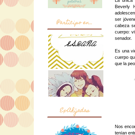
La única 
Beverly H
adolescen
ser jóven
Participo en...
cabeza se
cuerpo: v
senador.
Es una vi
cuerpo que
que la peo
Ex-Ahijadas
Nos encon
tenían en