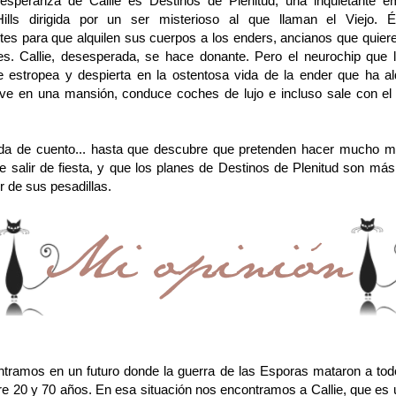
esperanza de Callie es Destinos de Plenitud, una inquietante 
ills dirigida por un ser misterioso al que llaman el Viejo. É
tes para que alquilen sus cuerpos a los enders, ancianos que quiere
es. Callie, desesperada, se hace donante. Pero el neurochip que l
 estropea y despierta en la ostentosa vida de la ender que ha al
ive en una mansión, conduce coches de lujo e incluso sale con el 
da de cuento... hasta que descubre que pretenden hacer mucho 
 salir de fiesta, y que los planes de Destinos de Plenitud son más
r de sus pesadillas.
tramos en un futuro donde la guerra de las Esporas mataron a tod
tre 20 y 70 años. En esa situación nos encontramos a Callie, que es