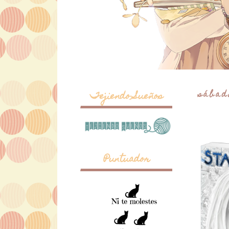
sábado
Tejiendo Sueños
Puntuador