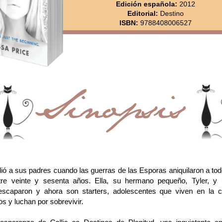
Edición española:
2012
Editorial:
Destino
ISBN:
9788408006527
dió a sus padres cuando las guerras de las Esporas aniquilaron a to
tre veinte y sesenta años. Ella, su hermano pequeño, Tyler, y
escaparon y ahora son starters, adolescentes que viven en la 
s y luchan por sobrevivir.