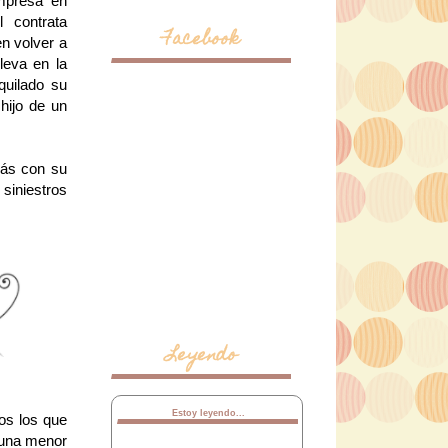
empresa en
l contrata
Facebook
n volver a
leva en la
quilado su
hijo de un
más con su
 siniestros
Leyendo
Estoy leyendo...
os los que
 una menor