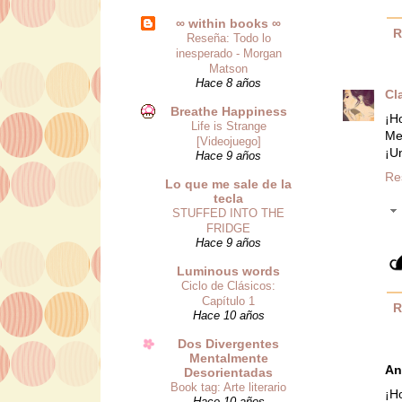
∞ within books ∞
R
Reseña: Todo lo
inesperado - Morgan
Matson
Hace 8 años
Cl
Breathe Happiness
¡Ho
Life is Strange
Me
[Videojuego]
¡Un
Hace 9 años
Re
Lo que me sale de la
tecla
STUFFED INTO THE
FRIDGE
Hace 9 años
Luminous words
Ciclo de Clásicos:
Capítulo 1
R
Hace 10 años
Dos Divergentes
Mentalmente
An
Desorientadas
Book tag: Arte literario
¡H