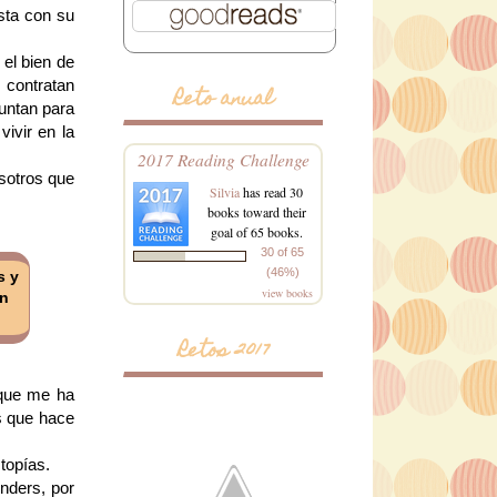
sta con su
 el bien de
contratan
Reto anual
untan para
ivir en la
2017 Reading Challenge
sotros que
Silvia
has read 30
books toward their
goal of 65 books.
30 of 65
(46%)
s y
view books
an
Retos 2017
 que me ha
es que hace
topías.
nders, por