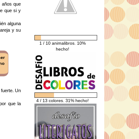
s años que
e que si y
ién alguna
pareja y su
1 / 10 animalibros. 10%
hecho!
ner
 no
fuerte. Un
4 / 13 colores. 31% hecho!
por que la